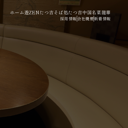
ホーム
遊ZENたつ吉
そば処たつ吉
中国名菜龍華
採用情報
会社概要
新着情報