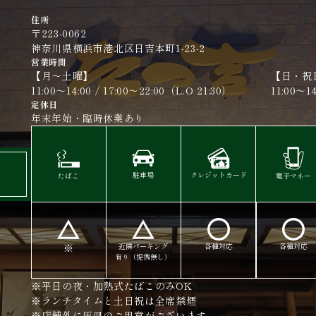
住所
〒223-0062
神奈川県横浜市港北区日吉本町1-23-2
営業時間
【月〜土曜】
【日・祝
11:00～14:00 / 17:00～22:00（L.O 21:30）
11:00～14:
定休日
年末年始・臨時休業あり
駐車場
クレジットカード
たばこ
電子マネー
※
近隣パーキング
各種対応
各種対応​​​​​​​
有り（提携無し）​​​​​​​
※平日の夜・加熱式たばこのみOK
※ランチタイムと土日祝は全席禁煙
※店舗外に灰皿のご用意がございます。