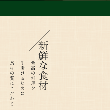
新
鮮
な
​​​​​​​食材の質にこだわる
手掛けるために
最高の料理を
食
材