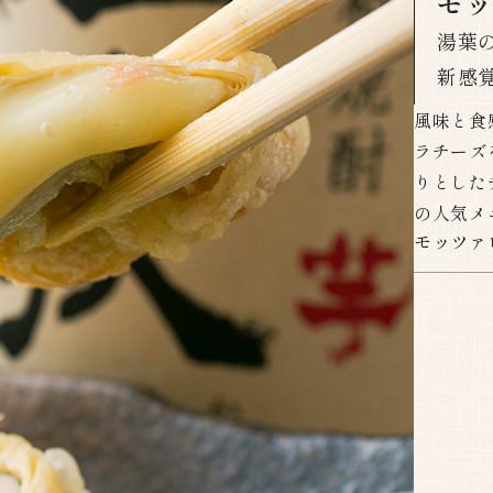
モ
湯葉
新感覚の創
風味と食
ラチーズ
りとした
の人気メ
モッツァ