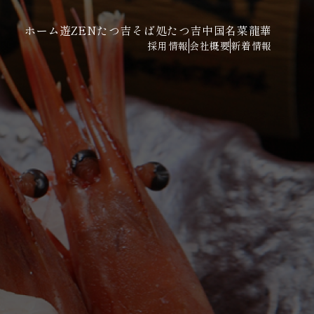
ホーム
遊ZENたつ吉
そば処たつ吉
中国名菜龍華
採用情報
会社概要
新着情報