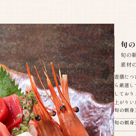
旬
旬の
素材
遊膳たつ
ら厳選し
しており
上がりい
旬の刺身
旬の刺身