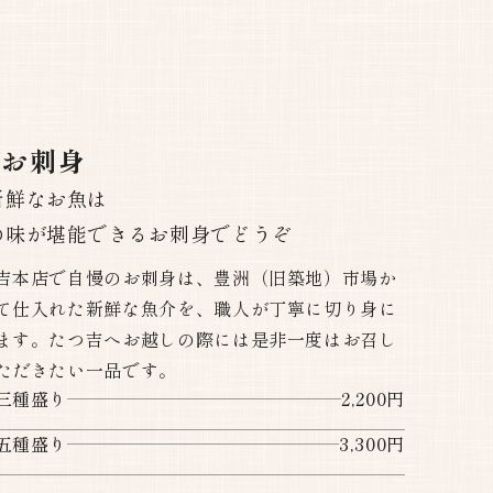
のお刺身
新鮮なお魚は
の味が堪能できるお刺身でどうぞ
吉本店で自慢のお刺身は、豊洲（旧築地）市場か
て仕入れた新鮮な魚介を、職人が丁寧に切り身に
ます。たつ吉へお越しの際には是非一度はお召し
ただきたい一品です。
三種盛り
2,200円
五種盛り
3,300円